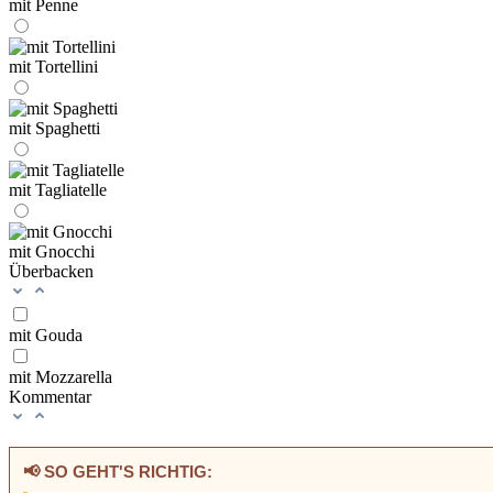
mit Penne
mit Tortellini
mit Spaghetti
mit Tagliatelle
mit Gnocchi
Überbacken
mit Gouda
mit Mozzarella
Kommentar
📢 SO GEHT'S RICHTIG: