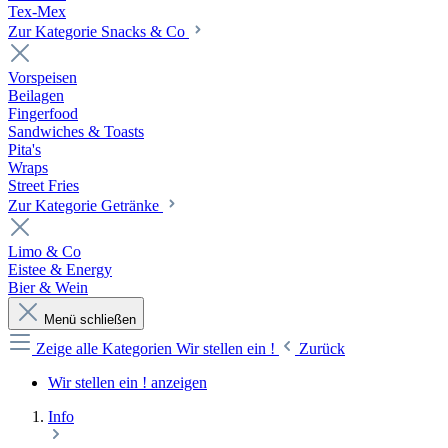
Tex-Mex
Zur Kategorie Snacks & Co
Vorspeisen
Beilagen
Fingerfood
Sandwiches & Toasts
Pita's
Wraps
Street Fries
Zur Kategorie Getränke
Limo & Co
Eistee & Energy
Bier & Wein
Menü schließen
Zeige alle Kategorien
Wir stellen ein !
Zurück
Wir stellen ein ! anzeigen
Info