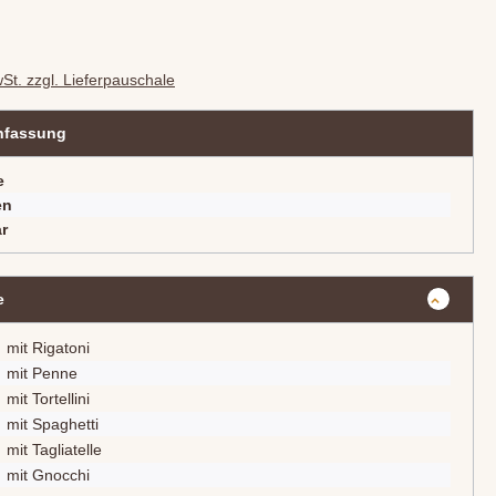
wSt. zzgl. Lieferpauschale
fassung
e
en
r
e
mit Rigatoni
mit Penne
mit Tortellini
mit Spaghetti
mit Tagliatelle
mit Gnocchi