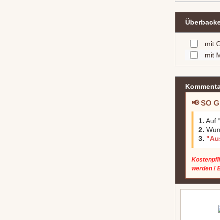
Überback
mit 
mit 
Kommenta
📢 SO G
1.
Auf
2.
Wuns
3.
"Au
Kostenpfl
werden ! 