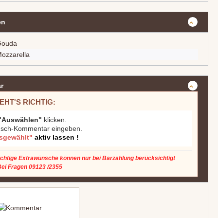
en
Gouda
Mozzarella
r
EHT'S RICHTIG:
"Auswählen"
klicken.
ch-Kommentar eingeben.
sgewählt"
aktiv lassen !
ichtige Extrawünsche
können nur bei
Barzahlung
berücksichtigt
Bei Fragen 09123 /2355